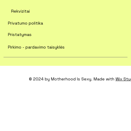
Rekvizitai
Privatumo politika
Pristatymas
Pirkimo - pardavimo taisyklės
© 2024 by Motherhood Is Sexy. Made with
Wix Stu