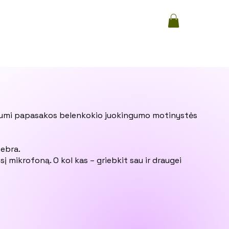
iliumi papasakos belenkokio juokingumo motinystės
hebra.
usį mikrofoną. O kol kas – griebkit sau ir draugei