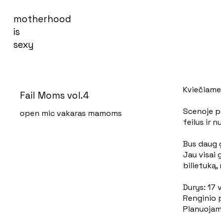
motherhood
is
sexy
Kviečiame
Fail Moms vol.4
Scenoje p
open mic vakaras mamoms
feilus ir 
Bus daug g
Jau visai 
bilietuką, 
Durys: 17 v
Renginio p
Planuojam