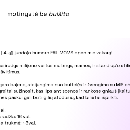
motinystė be
bulšito
 į 4-ąjį juodojo humoro FAIL MOMS open mic vakarą!
asirodys milijono vertos moterys, mamos, ir stand up'o st
nušvitimus.
ero bajerio, atsijungimo nuo buitelės ir žvengimo su MIS c
greitai sužinosit, kas lips ant scenos ir rankose gniauš įkait
nes paskui gali būti gilių atodūsių, kad bilietai išpirkti.
al.
radžia: 18 val.
a trukmė: ~3val.