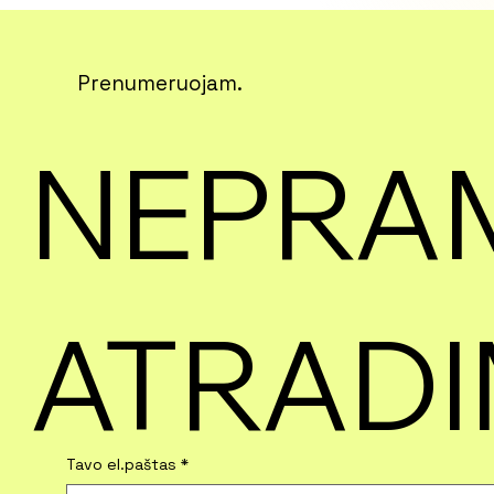
Prenumeruojam.
NEPRAM
ATRADI
Tavo el.paštas
*