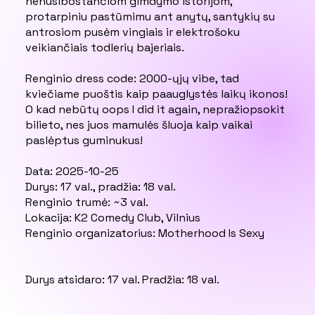
nenusibostančiom gimdymo istorijom,
protarpiniu pastūmimu ant anytų, santykių su
antrosiom pusėm vingiais ir elektrošoku
veikiančiais todlerių bajeriais.
Renginio dress code: 2000-ųjų vibe, tad
kviečiame puoštis kaip paauglystės laikų ikonos!
O kad nebūtų oops I did it again, nepražiopsokit
bilieto, nes juos mamulės šluoja kaip vaikai
paslėptus guminukus!
Data: 2025-10-25
Durys: 17 val., pradžia: 18 val.
Renginio trumė: ~3 val.
Lokacija: K2 Comedy Club, Vilnius
Renginio organizatorius: Motherhood Is Sexy
Durys atsidaro: 17 val. Pradžia: 18 val.