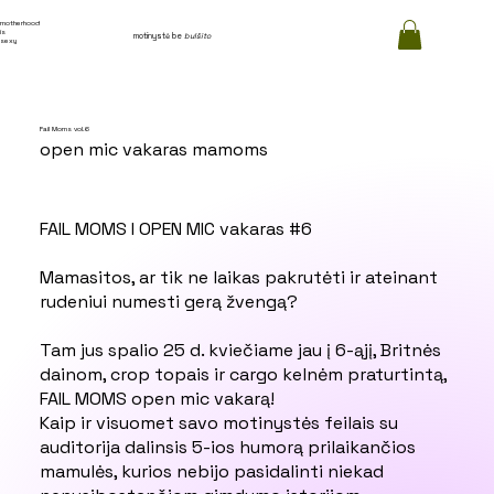
motherhood
is
motinystė be
bulšito
sexy
Fail Moms vol.6
open mic vakaras mamoms
FAIL MOMS I OPEN MIC vakaras #6
Mamasitos, ar tik ne laikas pakrutėti ir ateinant
rudeniui numesti gerą žvengą?
Tam jus spalio 25 d. kviečiame jau į 6-ąjį, Britnės
dainom, crop topais ir cargo kelnėm praturtintą,
FAIL MOMS open mic vakarą!
Kaip ir visuomet savo motinystės feilais su
auditorija dalinsis 5-ios humorą prilaikančios
mamulės, kurios nebijo pasidalinti niekad