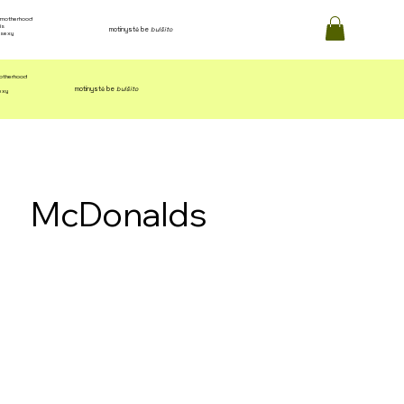
motherhood
is
motinystė be
bulšito
sexy
otherhood
motinystė be
bulšito
exy
McDonalds