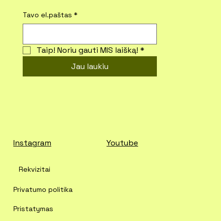
Tavo el.paštas
*
Taip! Noriu gauti MIS laišką!
*
Jau laukiu
Instagram
Youtube
Rekvizitai
Privatumo politika
Pristatymas