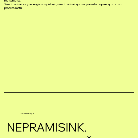
registruotos.
Siuntimo išlaidos yra dengiamos pirkėjo, siuntimo išlaidų suma yra matoma prekių pirkimo
proceso metu.
Prenumeruojam.
NEPRAMISINK.