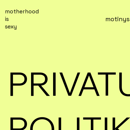
motherhood
motinys
is
sexy
PRIVA
POLITI