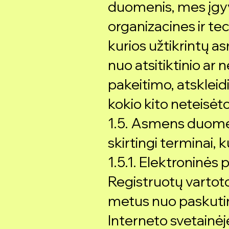
duomenis, mes įg
organizacines ir t
kurios užtikrintų
nuo atsitiktinio ar 
pakeitimo, atskleid
kokio kito neteisėt
1.5. Asmens duome
skirtingi terminai, k
1.5.1. Elektroninė
Registruotų varto
metus nuo paskuti
Interneto svetainėj