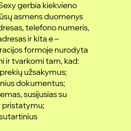
 Sexy gerbia kiekvieno
. Jūsų asmens duomenys
dresas, telefono numeris,
dresas ir kita e –
racijos formoje nurodyta
i ir tvarkomi tam, kad:
ų prekių užsakymus;
nsinius dokumentus;
blemas, susijusias su
r pristatymu;
 sutartinius