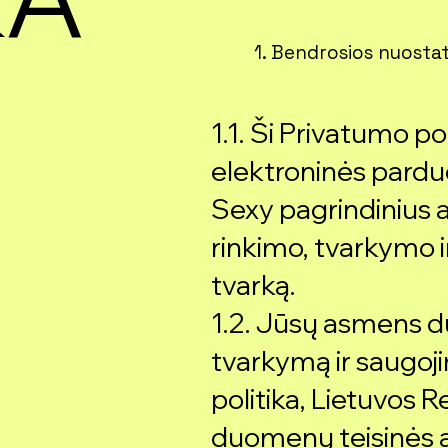
1. Bendrosios nuosta
1.1. Ši Privatumo p
elektroninės pard
Sexy pagrindiniu
rinkimo, tvarkymo i
tvarką.
1.2. Jūsų asmens 
tvarkymą ir saugoj
politika, Lietuvos
duomenų teisinės a