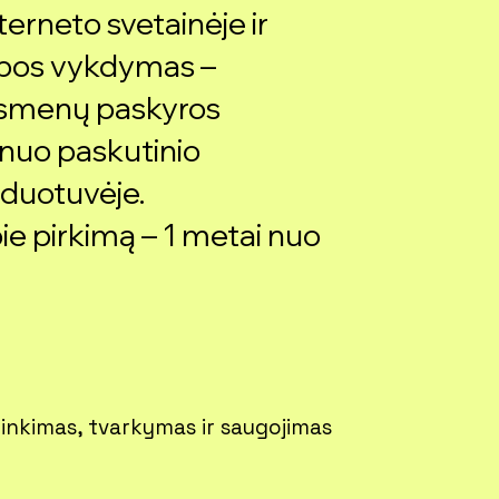
nterneto svetainėje ir
ybos vykdymas –
asmenų paskyros
nuo paskutinio
rduotuvėje.
ie pirkimą – 1 metai nuo
nkimas, tvarkymas ir saugojimas