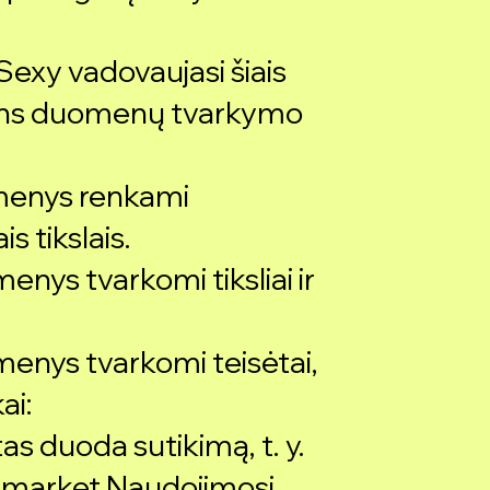
Sexy vadovaujasi šiais
ens duomenų tvarkymo
menys renkami
is tikslais.
nys tvarkomi tiksliai ir
enys tvarkomi teisėtai,
kai:
s duoda sutikimą, t. y.
IS market Naudojimosi