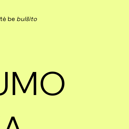
tė be
bulšito
TUMO
KA