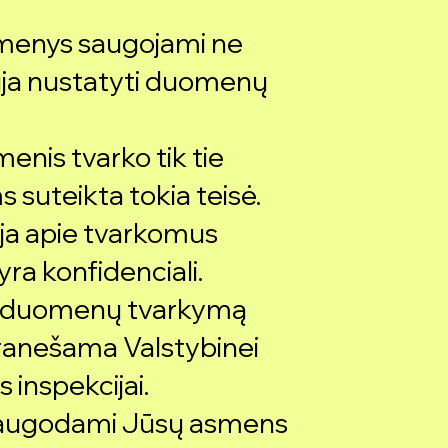
menys saugojami ne
lauja nustatyti duomenų
nis tvarko tik tie
s suteikta tokia teisė.
cija apie tvarkomus
a konfidenciali.
s duomenų tvarkymą
ranešama Valstybinei
inspekcijai.
 saugodami Jūsų asmens