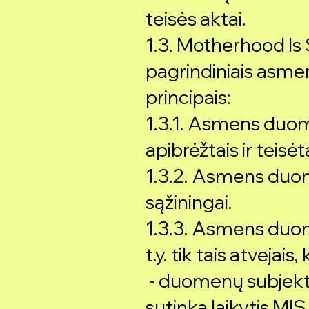
teisės aktai.
1.3. Motherhood Is 
pagrindiniais asm
principais:
1.3.1. Asmens duo
apibrėžtais ir teisėta
1.3.2. Asmens duome
sąžiningai.
1.3.3. Asmens duom
t.y. tik tais atvejais, 
- duomenų subjekta
sutinka laikytis M