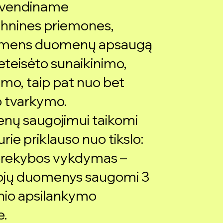
yvendiname
echnines priemones,
 asmens duomenų apsaugą
neteisėto sunaikinimo,
imo, taip pat nuo bet
o tvarkymo.
nų saugojimui taikomi
urie priklauso nuo tikslo:
s prekybos vykdymas –
tojų duomenys saugomi 3
nio apsilankymo
e.