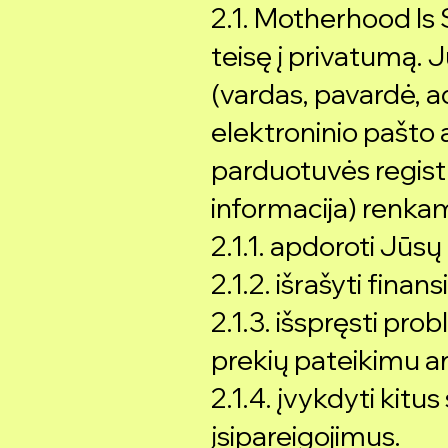
2.1. Motherhood Is
teisę į privatumą
(vardas, pavardė, a
elektroninio pašto a
parduotuvės regist
informacija) renkam
2.1.1. apdoroti Jūs
2.1.2. išrašyti fina
2.1.3. išspręsti pro
prekių pateikimu a
2.1.4. įvykdyti kitus
įsipareigojimus.