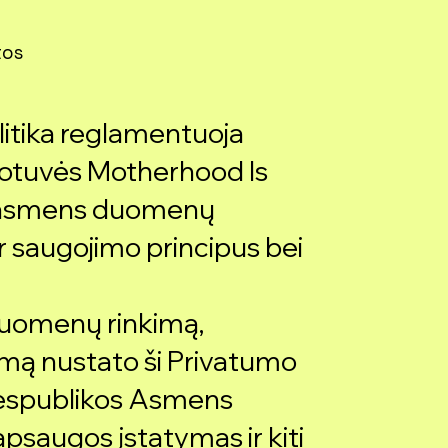
tos
olitika reglamentuoja
uotuvės Motherhood Is
s asmens duomenų
r saugojimo principus bei
duomenų rinkimą,
imą nustato ši Privatumo
 Respublikos Asmens
psaugos įstatymas ir kiti