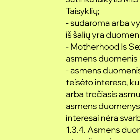
Taisyklių;
- sudaroma arba vy
iš šalių yra duomen
- Motherhood Is Sex
asmens duomenis p
- asmens duomenis r
teisėto intereso, k
arba trečiasis asmu
asmens duomenys i
interesai nėra svar
1.3.4. Asmens duo