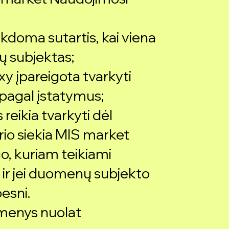
kdoma sutartis, kai viena
ų subjektas;
y įpareigota tvarkyti
agal įstatymus;
eikia tvarkyti dėl
urio siekia MIS market
o, kuriam teikiami
r jei duomenų subjekto
besni.
menys nuolat