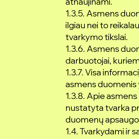
atnaujinami.
1.3.5. Asmens duo
ilgiau nei to reika
tvarkymo tikslai.
1.3.6. Asmens duome
darbuotojai, kuriem
1.3.7. Visa informa
asmens duomenis yr
1.3.8. Apie asmen
nustatyta tvarka p
duomenų apsaugos 
1.4. Tvarkydami ir